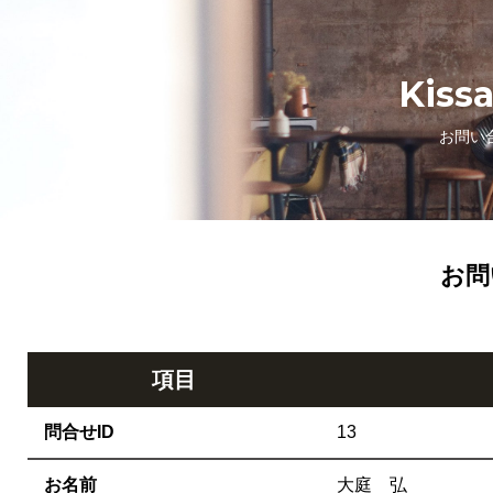
Kis
お問い
お問
項目
問合せID
13
お名前
大庭 弘